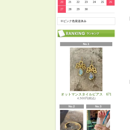
20
21
22
23
24
25
26
27
28
29
30
※ピンク色発送休み
No.1
オットマンスタイルピアス 671
4,500円(税込)
No.2
No.3