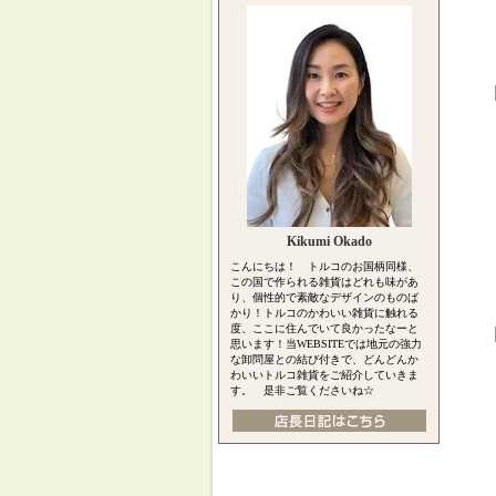
Kikumi Okado
こんにちは！ トルコのお国柄同様、
この国で作られる雑貨はどれも味があ
り、個性的で素敵なデザインのものば
かり！トルコのかわいい雑貨に触れる
度、ここに住んでいて良かったなーと
思います！当WEBSITEでは地元の強力
な卸問屋との結び付きで、どんどんか
わいいトルコ雑貨をご紹介していきま
す。 是非ご覧くださいね☆