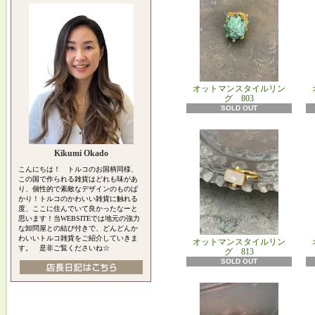
オットマンスタイルリン
グ 803
SOLD OUT
Kikumi Okado
こんにちは！ トルコのお国柄同様、
この国で作られる雑貨はどれも味があ
り、個性的で素敵なデザインのものば
かり！トルコのかわいい雑貨に触れる
度、ここに住んでいて良かったなーと
思います！当WEBSITEでは地元の強力
な卸問屋との結び付きで、どんどんか
わいいトルコ雑貨をご紹介していきま
オットマンスタイルリン
す。 是非ご覧くださいね☆
グ 813
SOLD OUT