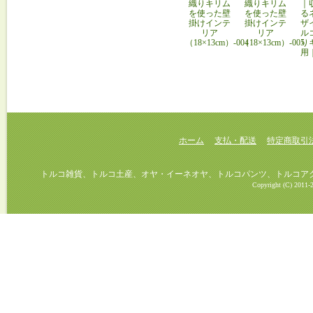
織りキリム
織りキリム
｜
を使った壁
を使った壁
る
掛けインテ
掛けインテ
ザ
リア
リア
ル
（18×13cm）-004
（18×13cm）-005
り
用
ホーム
支払・配送
特定商取引
トルコ雑貨、トルコ土産、オヤ・イーネオヤ、トルコパンツ、トルコアクセ
Copyright (C) 2011-