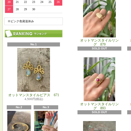
20
21
22
23
24
25
26
27
28
29
30
※ピンク色発送休み
オットマンスタイルリン
グ 879
No.1
SOLD OUT
オットマンスタイルピアス 671
4,500円(税込)
オットマンスタイルリン
No.2
No.3
グ 893
SOLD OUT