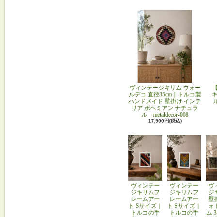
ヴィンテージキリム ウォー
ルデコ 直径35cm｜トルコ製
キ
ハンドメイド 壁掛け インテ
リア ボヘミアン ナチュラ
ル metaldecor-008
17,900円(税込)
ヴィンテー
ヴィンテー
ヴ
ジキリムフ
ジキリムフ
ジ
レームアー
レームアー
壁
ト Sサイズ｜
ト Sサイズ｜
ォ
トルコの手
トルコの手
ム 