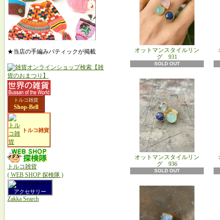
オットマンスタイルリン
★当店の手編みパティックが掲載
グ 931
SOLD OUT
トルコ雑貨
Shop-Bell
トルコ雑貨
オットマンスタイルリン
グ 936
トルコ雑貨
SOLD OUT
( WEB SHOP 探検隊 )
アクセサリー
Zakka Search