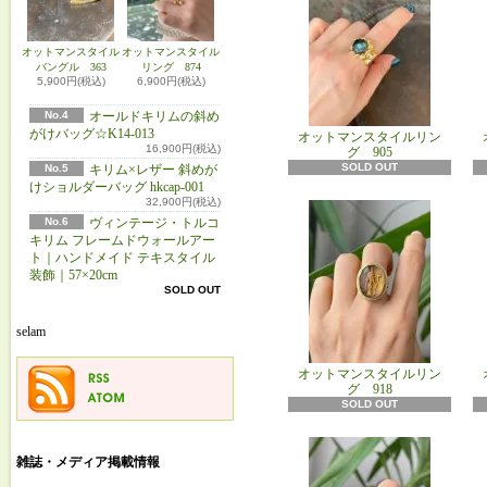
オットマンスタイル
オットマンスタイル
バングル 363
リング 874
5,900円(税込)
6,900円(税込)
No.4
オールドキリムの斜め
がけバッグ☆K14-013
オットマンスタイルリン
16,900円(税込)
グ 905
SOLD OUT
No.5
キリム×レザー 斜めが
けショルダーバッグ hkcap-001
32,900円(税込)
No.6
ヴィンテージ・トルコ
キリム フレームドウォールアー
ト｜ハンドメイド テキスタイル
装飾｜57×20cm
SOLD OUT
selam
オットマンスタイルリン
グ 918
SOLD OUT
雑誌・メディア掲載情報