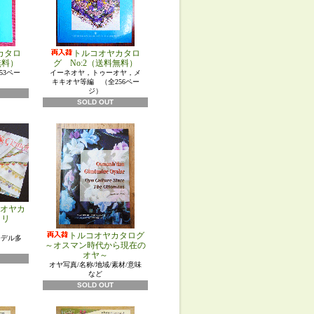
カタロ
トルコオヤカタロ
無料）
グ No:2（送料無料）
53ペー
イーネオヤ，トゥーオヤ，メ
キキオヤ等編 （全256ペー
ジ）
SOLD OUT
オヤカ
メリ
＞
トルコオヤカタログ
モデル多
～オスマン時代から現在の
）
オヤ～
オヤ写真/名称/地域/素材/意味
など
SOLD OUT