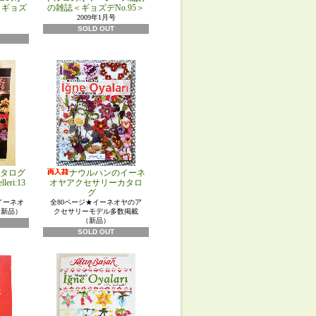
＜ギョズ
の雑誌＜ギョズデNo.95＞
2009年1月号
SOLD OUT
タログ
ナウルハンのイーネ
eri:13
オヤアクセサリーカタロ
グ
イーネオ
全80ページ★イーネオヤのア
（新品）
クセサリーモデル多数掲載
（新品）
SOLD OUT