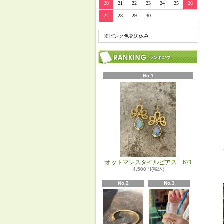
20
21
22
23
24
25
26
27
28
29
30
※ピンク色発送休み
No.1
オットマンスタイルピアス 671
4,500円(税込)
No.2
No.3