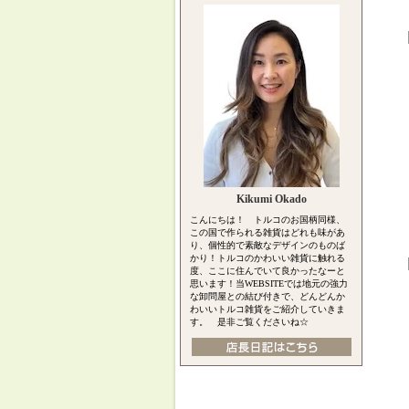
Kikumi Okado
こんにちは！ トルコのお国柄同様、
この国で作られる雑貨はどれも味があ
り、個性的で素敵なデザインのものば
かり！トルコのかわいい雑貨に触れる
度、ここに住んでいて良かったなーと
思います！当WEBSITEでは地元の強力
な卸問屋との結び付きで、どんどんか
わいいトルコ雑貨をご紹介していきま
す。 是非ご覧くださいね☆