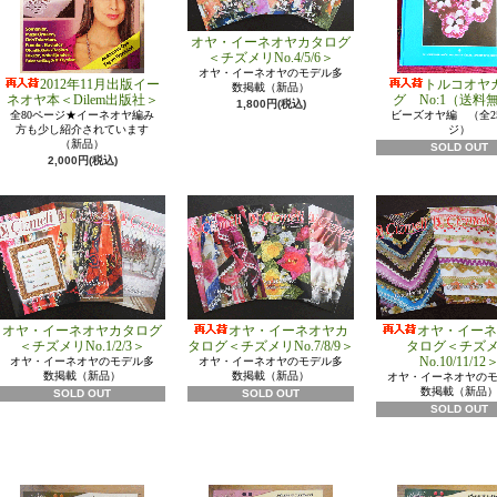
オヤ・イーネオヤカタログ
＜チズメリNo.4/5/6＞
オヤ・イーネオヤのモデル多
2012年11月出版イー
トルコオヤ
数掲載（新品）
ネオヤ本＜Dilem出版社＞
グ No:1（送料
1,800円(税込)
全80ページ★イーネオヤ編み
ビーズオヤ編 （全2
方も少し紹介されています
ジ）
（新品）
SOLD OUT
2,000円(税込)
オヤ・イーネオヤカタログ
オヤ・イーネオヤカ
オヤ・イーネ
＜チズメリNo.1/2/3＞
タログ＜チズメリNo.7/8/9＞
タログ＜チズ
No.10/11/12
オヤ・イーネオヤのモデル多
オヤ・イーネオヤのモデル多
数掲載（新品）
数掲載（新品）
オヤ・イーネオヤの
数掲載（新品
SOLD OUT
SOLD OUT
SOLD OUT