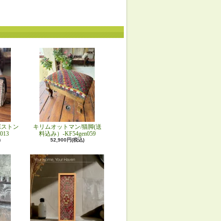
ボストン
キリムオットマン/猫脚(送
013
料込み）-KF54gen059
)
52,900円(税込)