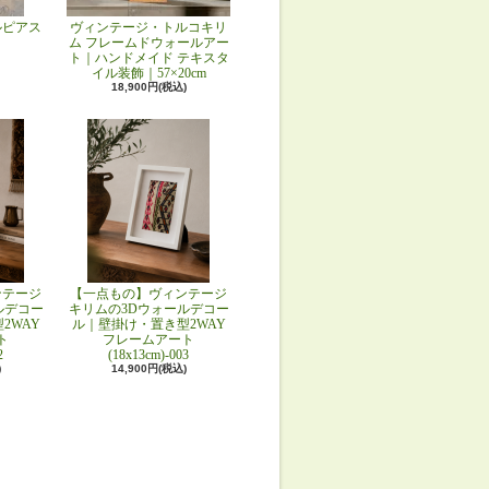
ルピアス
ヴィンテージ・トルコキリ
ム フレームドウォールアー
ト｜ハンドメイド テキスタ
イル装飾｜57×20cm
18,900円(税込)
ンテージ
【一点もの】ヴィンテージ
ルデコー
キリムの3Dウォールデコー
2WAY
ル｜壁掛け・置き型2WAY
ト
フレームアート
2
(18x13cm)-003
)
14,900円(税込)