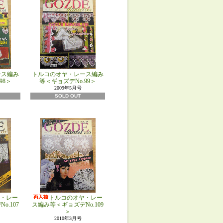
ース編み
トルコのオヤ・レース編み
98＞
等＜ギョズデNo.99＞
2009年5月号
SOLD OUT
・レー
トルコのオヤ・レー
.107
ス編み等＜ギョズデNo.109
＞
2010年3月号