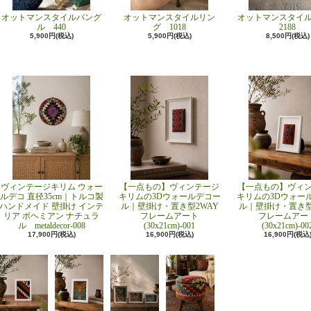
オットマンスタイルバング
オットマンスタイルリン
オットマンスタイ
ル 440
グ 1018
2188
5,900円(税込)
5,900円(税込)
8,500円(税込)
ヴィンテージキリム ウォー
【一点もの】ヴィンテージ
【一点もの】ヴィ
ルデコ 直径35cm｜トルコ製
キリムの3Dウォールデコー
キリムの3Dウォー
ハンドメイド 壁掛け インテ
ル｜壁掛け・置き型2WAY
ル｜壁掛け・置き型
リア ボヘミアン ナチュラ
フレームアート
フレームアー
ル metaldecor-008
(30x21cm)-001
(30x21cm)-00
17,900円(税込)
16,900円(税込)
16,900円(税込