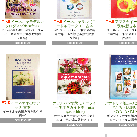
イーネオヤモデルカ
イーネオヤラル（ニ
アマスヤイー
タログ＜nakis sefasi＞
ードルワークス）古本
ラル-新古本
2012年5月出版 全93ページ★
全133ページ★イーネオヤの編
オールカラーページ
イーネオヤモデル多数掲載
み方をトルコ語と英語で図解
ヤ県のイーネオヤモ
（新品）
で説明
作品等
SOLD OUT
SOLD OUT
SOLD OUT
イーネオヤのテクニ
ナウルハン伝統モチーフイ
アナトリア地方の
ック-古本
ーネオヤガイド本（igne
ヤたち（BONC
oyasi rehberi)
OYALARIMIZ
イーネオヤの編み方を図付き
で紹介
オールカラー全123ページ★ト
ボンジュクオヤの編み
ルコで初の編み図付き！！
ターン（トルコ語/
SOLD OUT
SOLD OUT
SOLD OUT