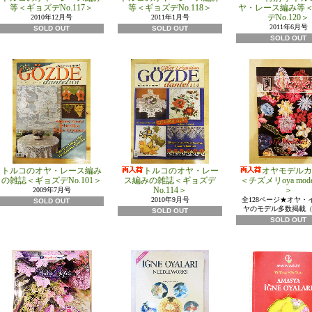
等＜ギョズデNo.117＞
等＜ギョズデNo.118＞
ヤ・レース編み等
デNo.120＞
2010年12月号
2011年1月号
2011年6月号
SOLD OUT
SOLD OUT
SOLD OUT
トルコのオヤ・レース編み
トルコのオヤ・レー
オヤモデルカ
の雑誌＜ギョズデNo.101＞
ス編みの雑誌＜ギョズデ
＜チズメリoya modell
No.114＞
＞
2009年7月号
2010年9月号
全128ページ★オヤ・
SOLD OUT
ヤのモデル多数掲載
SOLD OUT
SOLD OUT