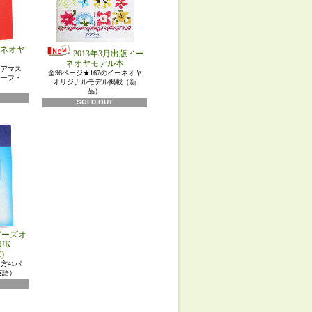
ネオヤ
2013年3月出版イー
ネオヤモデル本
★アマス
全96ページ★167のイーネオヤ
チーフ・
オリジナルモデル掲載（新
品）
SOLD OUT
ビーズオ
UK
)
方41パ
英語）