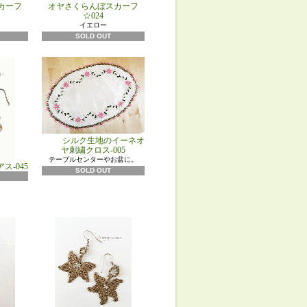
カーフ
オヤさくらんぼスカーフ
☆024
イエロー
SOLD OUT
シルク生地のイーネオ
ヤ刺繍クロス-005
テーブルセンターやお盆に。
ス-045
SOLD OUT