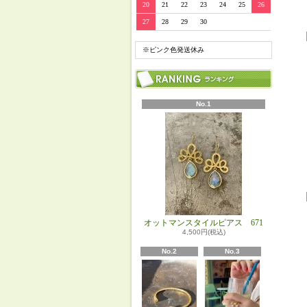
20
21
22
23
24
25
26
27
28
29
30
※ピンク色発送休み
No.1
オットマンスタイルピアス 671
4,500円(税込)
No.2
No.3