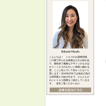
Kikumi Okado
こんにちは！ トルコのお国柄同様、
この国で作られる雑貨はどれも味があ
り、個性的で素敵なデザインのものば
かり！トルコのかわいい雑貨に触れる
度、ここに住んでいて良かったなーと
思います！当WEBSITEでは地元の強力
な卸問屋との結び付きで、どんどんか
わいいトルコ雑貨をご紹介していきま
す。 是非ご覧くださいね☆