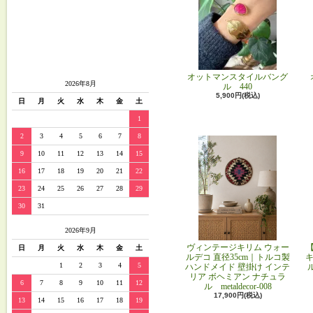
オットマンスタイルバング
2026年8月
ル 440
5,900円(税込)
日
月
火
水
木
金
土
1
2
3
4
5
6
7
8
9
10
11
12
13
14
15
16
17
18
19
20
21
22
23
24
25
26
27
28
29
30
31
2026年9月
ヴィンテージキリム ウォー
日
月
火
水
木
金
土
ルデコ 直径35cm｜トルコ製
キ
1
2
3
4
5
ハンドメイド 壁掛け インテ
リア ボヘミアン ナチュラ
6
7
8
9
10
11
12
ル metaldecor-008
17,900円(税込)
13
14
15
16
17
18
19