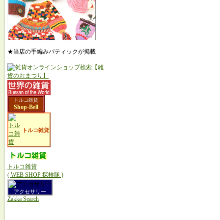
★当店の手編みパティックが掲載
トルコ雑貨
Shop-Bell
トルコ雑貨
トルコ雑貨
( WEB SHOP 探検隊 )
アクセサリー
Zakka Search