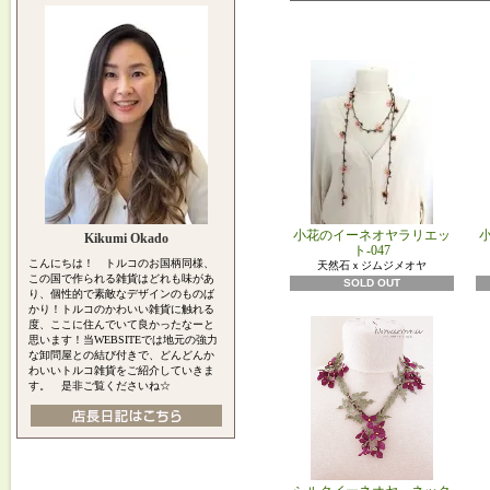
小花のイーネオヤラリエッ
Kikumi Okado
ト-047
こんにちは！ トルコのお国柄同様、
天然石ｘジムジメオヤ
この国で作られる雑貨はどれも味があ
SOLD OUT
り、個性的で素敵なデザインのものば
かり！トルコのかわいい雑貨に触れる
度、ここに住んでいて良かったなーと
思います！当WEBSITEでは地元の強力
な卸問屋との結び付きで、どんどんか
わいいトルコ雑貨をご紹介していきま
す。 是非ご覧くださいね☆