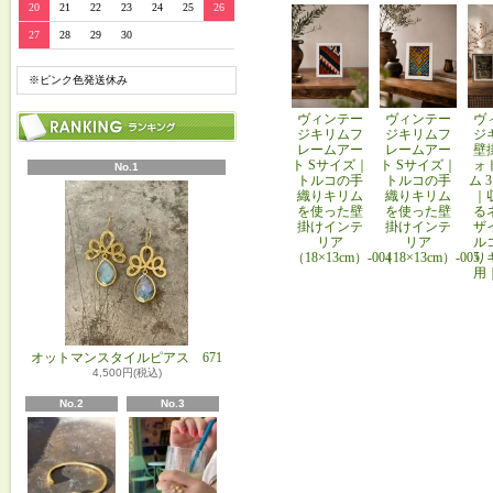
20
21
22
23
24
25
26
27
28
29
30
※ピンク色発送休み
ヴィンテー
ヴィンテー
ヴ
ジキリムフ
ジキリムフ
ジ
レームアー
レームアー
壁
ト Sサイズ｜
ト Sサイズ｜
ォ
No.1
トルコの手
トルコの手
ム 
織りキリム
織りキリム
｜
を使った壁
を使った壁
る
掛けインテ
掛けインテ
ザ
リア
リア
ル
（18×13cm）-004
（18×13cm）-005
り
用
オットマンスタイルピアス 671
4,500円(税込)
No.2
No.3