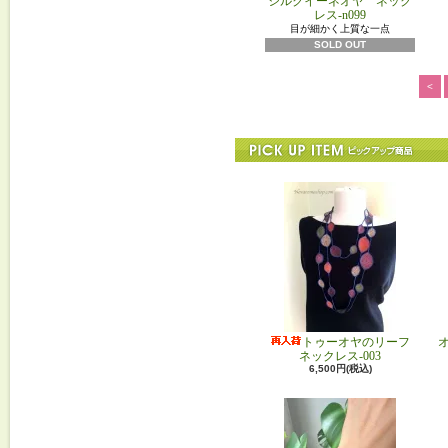
シルクイーネオヤ ネック
レス-n099
目が細かく上質な一点
SOLD OUT
<
トゥーオヤのリーフ
ネックレス-003
6,500円(税込)