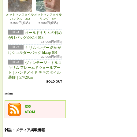
オットマンスタイル
オットマンスタイル
バングル 363
リング 874
5,900円(税込)
6,900円(税込)
No.4
オールドキリムの斜め
がけバッグ☆K14-013
16,900円(税込)
No.5
キリム×レザー 斜めが
けショルダーバッグ hkcap-001
32,900円(税込)
No.6
ヴィンテージ・トルコ
キリム フレームドウォールアー
ト｜ハンドメイド テキスタイル
装飾｜57×20cm
SOLD OUT
selam
雑誌・メディア掲載情報