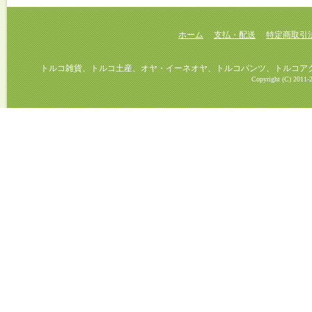
ホーム
支払・配送
特定商取引
トルコ雑貨、トルコ土産、オヤ・イーネオヤ、トルコパンツ、トルコアクセ
Copyright (C) 2011-