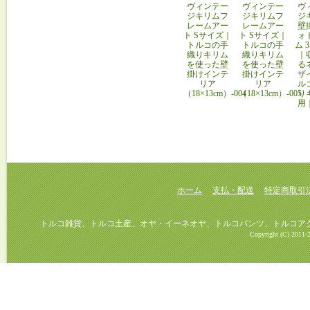
ヴィンテー
ヴィンテー
ヴ
ジキリムフ
ジキリムフ
ジ
レームアー
レームアー
壁
ト Sサイズ｜
ト Sサイズ｜
ォ
トルコの手
トルコの手
ム 
織りキリム
織りキリム
｜
を使った壁
を使った壁
る
掛けインテ
掛けインテ
ザ
リア
リア
ル
（18×13cm）-004
（18×13cm）-005
り
用
ホーム
支払・配送
特定商取引
トルコ雑貨、トルコ土産、オヤ・イーネオヤ、トルコパンツ、トルコアクセ
Copyright (C) 2011-