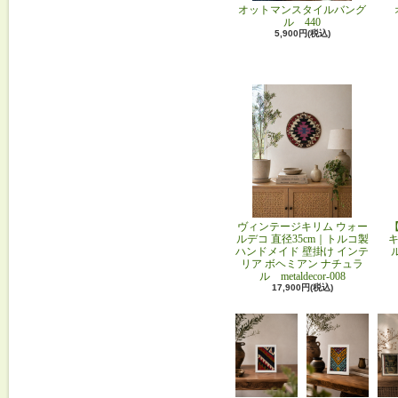
オットマンスタイルバング
ル 440
5,900円(税込)
ヴィンテージキリム ウォー
ルデコ 直径35cm｜トルコ製
キ
ハンドメイド 壁掛け インテ
リア ボヘミアン ナチュラ
ル metaldecor-008
17,900円(税込)