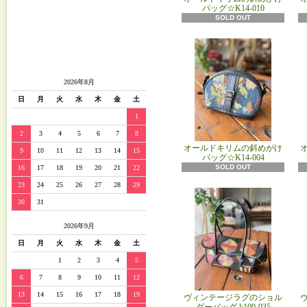
バッグ☆K14-010
SOLD OUT
2026年8月
日
月
火
水
木
金
土
1
2
3
4
5
6
7
8
オールドキリムの斜めがけ
9
10
11
12
13
14
15
バッグ☆K14-004
SOLD OUT
16
17
18
19
20
21
22
23
24
25
26
27
28
29
30
31
2026年9月
日
月
火
水
木
金
土
1
2
3
4
5
6
7
8
9
10
11
12
13
14
15
16
17
18
19
ヴィンテージラグのショル