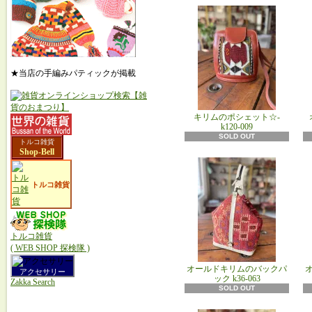
★当店の手編みパティックが掲載
キリムのポシェット☆-
k120-009
SOLD OUT
トルコ雑貨
Shop-Bell
トルコ雑貨
トルコ雑貨
( WEB SHOP 探検隊 )
オールドキリムのバックパ
アクセサリー
ック k36‐063
Zakka Search
SOLD OUT