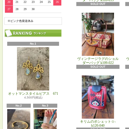
ダーバッグ k109-035
20
21
22
23
24
25
26
SOLD OUT
27
28
29
30
※ピンク色発送休み
No.1
ヴィンテージラグのショル
ダーバッグ k109-022
SOLD OUT
オットマンスタイルピアス 671
4,500円(税込)
No.2
No.3
キリムのポシェット☆-
k120-040