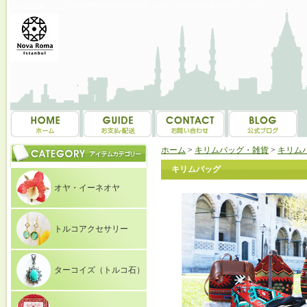
トルコ雑貨・トルコ土産専門店 NOVAROMA オヤ・イーネオヤ等を中心にご紹介
ホーム
>
キリムバッグ・雑貨
>
キリム
キリムバッグ
オヤ・イーネオヤ
トルコアクセサリー
ターコイズ（トルコ石）