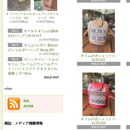
SOLD OUT
オットマンスタイル
オットマンスタイル
バングル 363
リング 874
5,900円(税込)
6,900円(税込)
No.4
オールドキリムの斜め
がけバッグ☆K14-013
16,900円(税込)
No.5
キリム×レザー 斜めが
けショルダーバッグ hkcap-001
32,900円(税込)
キリムのポシェット☆-
No.6
ヴィンテージ・トルコ
k120-032
SOLD OUT
キリム フレームドウォールアー
ト｜ハンドメイド テキスタイル
装飾｜57×20cm
SOLD OUT
selam
キリムのポシェット☆-
k120-026
雑誌・メディア掲載情報
SOLD OUT