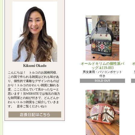
オールドキリムの個性派バ
Kikumi Okado
ッグ-k119-003
男女兼用・パソコンポケット
こんにちは！ トルコのお国柄同様、
付き
この国で作られる雑貨はどれも味があ
SOLD OUT
り、個性的で素敵なデザインのものば
かり！トルコのかわいい雑貨に触れる
度、ここに住んでいて良かったなーと
思います！当WEBSITEでは地元の強力
な卸問屋との結び付きで、どんどんか
わいいトルコ雑貨をご紹介していきま
す。 是非ご覧くださいね☆