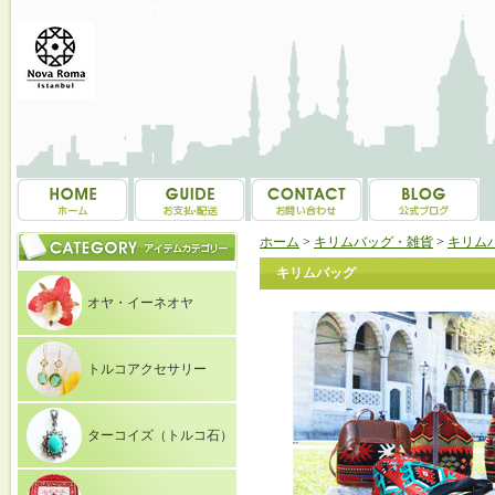
トルコ雑貨・トルコ土産専門店 NOVAROMA オヤ・イーネオヤ等を中心にご紹介
ホーム
>
キリムバッグ・雑貨
>
キリム
キリムバッグ
オヤ・イーネオヤ
トルコアクセサリー
ターコイズ（トルコ石）