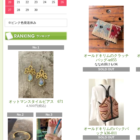
20
21
22
23
24
25
26
27
28
29
30
※ピンク色発送休み
No.1
オールドキリムのクラッチ
バッグ-te055
ななめ掛けもOK
SOLD OUT
オットマンスタイルピアス 671
4,500円(税込)
No.2
No.3
オールドキリムのバックパ
ック k36‐011
SOLD OUT