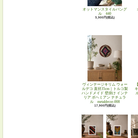
オットマンスタイルバング
ル 440
5,900円(税込)
ヴィンテージキリム ウォー
ルデコ 直径35cm｜トルコ製
キ
ハンドメイド 壁掛け インテ
リア ボヘミアン ナチュラ
ル metaldecor-008
17,900円(税込)