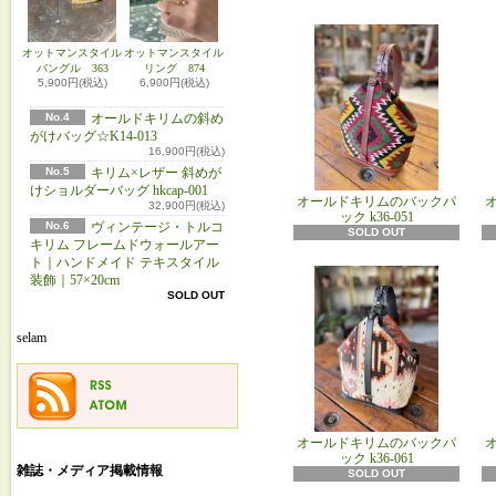
オットマンスタイル
オットマンスタイル
バングル 363
リング 874
5,900円(税込)
6,900円(税込)
No.4
オールドキリムの斜め
がけバッグ☆K14-013
16,900円(税込)
No.5
キリム×レザー 斜めが
けショルダーバッグ hkcap-001
オールドキリムのバックパ
32,900円(税込)
ック k36‐051
No.6
ヴィンテージ・トルコ
SOLD OUT
キリム フレームドウォールアー
ト｜ハンドメイド テキスタイル
装飾｜57×20cm
SOLD OUT
selam
オールドキリムのバックパ
ック k36‐061
雑誌・メディア掲載情報
SOLD OUT