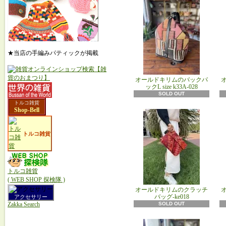
★当店の手編みパティックが掲載
オールドキリムのバックパ
ックL size k33A‐028
SOLD OUT
トルコ雑貨
Shop-Bell
トルコ雑貨
トルコ雑貨
( WEB SHOP 探検隊 )
オールドキリムのクラッチ
バッグ-ke018
アクセサリー
SOLD OUT
Zakka Search