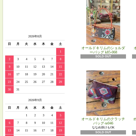
2026年8月
日
月
火
水
木
金
土
オールドキリムのショルダ
1
ーバッグ k85‐068
SOLD OUT
2
3
4
5
6
7
8
9
10
11
12
13
14
15
16
17
18
19
20
21
22
23
24
25
26
27
28
29
30
31
2026年9月
日
月
火
水
木
金
土
1
2
3
4
5
オールドキリムのクラッチ
6
7
8
9
10
11
12
バッグ-te046
ななめ掛けもOK
13
14
15
16
17
18
19
SOLD OUT