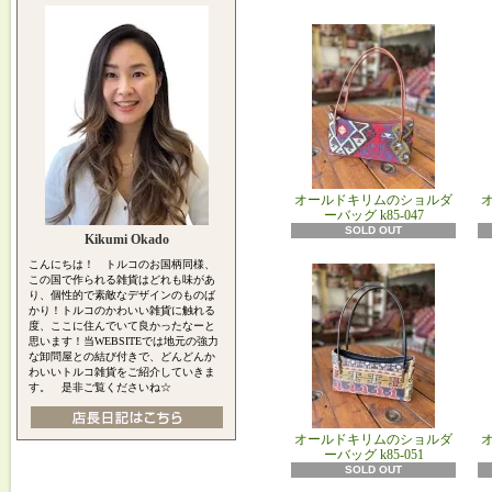
オールドキリムのショルダ
ーバッグ k85‐047
SOLD OUT
Kikumi Okado
こんにちは！ トルコのお国柄同様、
この国で作られる雑貨はどれも味があ
り、個性的で素敵なデザインのものば
かり！トルコのかわいい雑貨に触れる
度、ここに住んでいて良かったなーと
思います！当WEBSITEでは地元の強力
な卸問屋との結び付きで、どんどんか
わいいトルコ雑貨をご紹介していきま
す。 是非ご覧くださいね☆
オールドキリムのショルダ
ーバッグ k85‐051
SOLD OUT