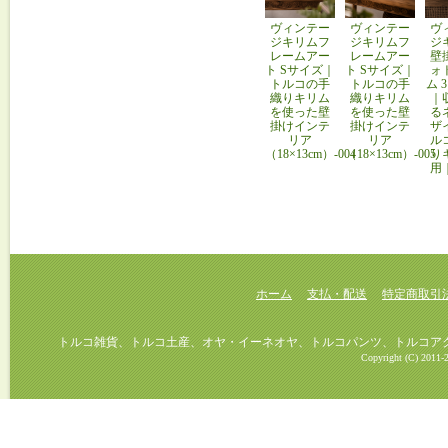
ヴィンテー
ヴィンテー
ヴ
ジキリムフ
ジキリムフ
ジ
レームアー
レームアー
壁
ト Sサイズ｜
ト Sサイズ｜
ォ
トルコの手
トルコの手
ム 
織りキリム
織りキリム
｜
を使った壁
を使った壁
る
掛けインテ
掛けインテ
ザ
リア
リア
ル
（18×13cm）-004
（18×13cm）-005
り
用
ホーム
支払・配送
特定商取引
トルコ雑貨、トルコ土産、オヤ・イーネオヤ、トルコパンツ、トルコアクセ
Copyright (C) 2011-