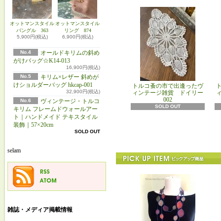
オットマンスタイル
オットマンスタイル
バングル 363
リング 874
5,900円(税込)
6,900円(税込)
No.4
オールドキリムの斜め
がけバッグ☆K14-013
16,900円(税込)
No.5
キリム×レザー 斜めが
けショルダーバッグ hkcap-001
トルコ蚤の市で出逢ったヴ
32,900円(税込)
ィンテージ雑貨 ドイリー
002
No.6
ヴィンテージ・トルコ
SOLD OUT
キリム フレームドウォールアー
ト｜ハンドメイド テキスタイル
装飾｜57×20cm
SOLD OUT
selam
雑誌・メディア掲載情報