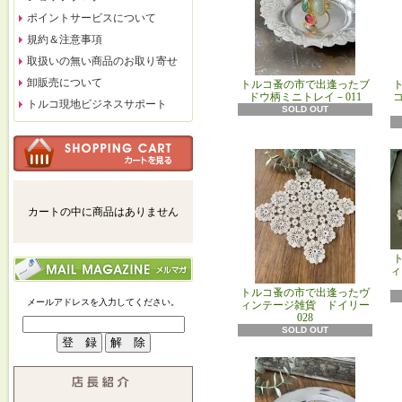
ポイントサービスについて
規約＆注意事項
取扱いの無い商品のお取り寄せ
卸販売について
トルコ蚤の市で出逢ったブ
ドウ柄ミニトレイ－011
トルコ現地ビジネスサポート
SOLD OUT
カートの中に商品はありません
ィ
トルコ蚤の市で出逢ったヴ
メールアドレスを入力してください。
ィンテージ雑貨 ドイリー
028
SOLD OUT