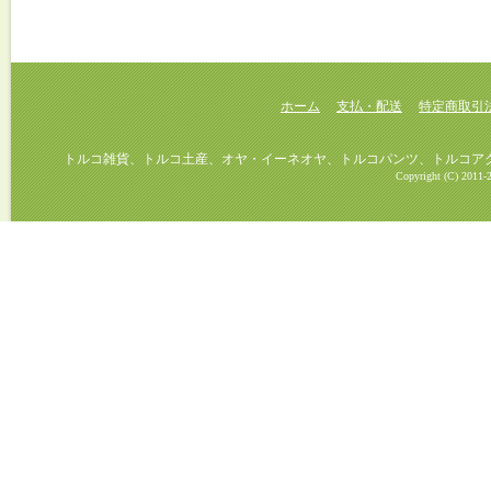
ホーム
支払・配送
特定商取引
トルコ雑貨、トルコ土産、オヤ・イーネオヤ、トルコパンツ、トルコアクセ
Copyright (C) 2011-