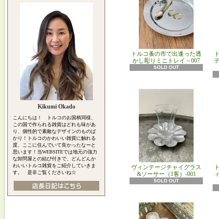
トルコ蚤の市で出逢った透
かし彫りミニトレイ－007
SOLD OUT
Kikumi Okado
こんにちは！ トルコのお国柄同様、
この国で作られる雑貨はどれも味があ
り、個性的で素敵なデザインのものば
かり！トルコのかわいい雑貨に触れる
度、ここに住んでいて良かったなーと
思います！当WEBSITEでは地元の強力
な卸問屋との結び付きで、どんどんか
わいいトルコ雑貨をご紹介していきま
ヴィンテージチャイグラス
す。 是非ご覧くださいね☆
&ソーサー（1客）-001
SOLD OUT