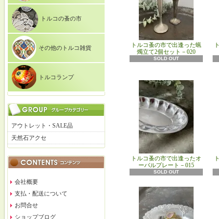
トルコの蚤の市
トルコ蚤の市で出逢った蝋
その他のトルコ雑貨
燭立て2個セット－020
SOLD OUT
トルコランプ
アウトレット・SALE品
天然石アクセ
トルコ蚤の市で出逢ったオ
ーバルプレート－015
SOLD OUT
会社概要
支払・配送について
お問合せ
ショップブログ