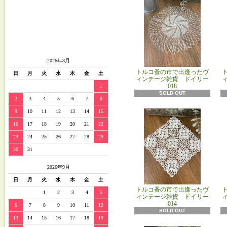
2026年8月
トルコ蚤の市で出逢ったヴ
日
月
火
水
木
金
土
ィンテージ雑貨 ドイリー
018
1
SOLD OUT
2
3
4
5
6
7
8
9
10
11
12
13
14
15
16
17
18
19
20
21
22
23
24
25
26
27
28
29
30
31
2026年9月
日
月
火
水
木
金
土
トルコ蚤の市で出逢ったヴ
1
2
3
4
5
ィンテージ雑貨 ドイリー
014
6
7
8
9
10
11
12
SOLD OUT
13
14
15
16
17
18
19