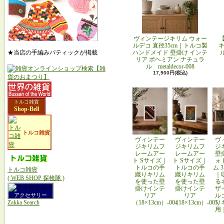
ヴィンテージキリム ウォー
ルデコ 直径35cm｜トルコ製
キ
ハンドメイド 壁掛け インテ
★当店の手編みパティックが掲載
リア ボヘミアン ナチュラ
ル metaldecor-008
17,900円(税込)
トルコ雑貨
Shop-Bell
トルコ雑貨
ヴィンテー
ヴィンテー
ヴ
ジキリムフ
ジキリムフ
ジ
レームアー
レームアー
壁
ト Sサイズ｜
ト Sサイズ｜
ォ
トルコの手
トルコの手
ム 
トルコ雑貨
織りキリム
織りキリム
｜
( WEB SHOP 探検隊 )
を使った壁
を使った壁
る
掛けインテ
掛けインテ
ザ
リア
リア
ル
アクセサリー
（18×13cm）-004
（18×13cm）-005
り
Zakka Search
用