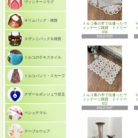
ヴィンテージラグ
キリムバッグ・雑貨
トルコ蚤の市で出逢ったヴ
ィンテージ雑貨 ドイリー
036
SOLD OUT
スザンニバッグ＆雑貨
トルコのテキスタイル
トルコパンツ・スカーフ
ナザールボンジュウ目玉
トルコ蚤の市で出逢ったヴ
ィンテージ雑貨 ドイリー
032
SOLD OUT
ペシュテマル
テーブルウェア