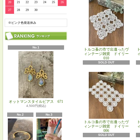
20
21
22
23
24
25
26
27
28
29
30
※ピンク色発送休み
No.1
トルコ蚤の市で出逢ったヴ
ィンテージ雑貨 ドイリー
010
SOLD OUT
オットマンスタイルピアス 671
4,500円(税込)
No.2
No.3
トルコ蚤の市で出逢ったヴ
ィンテージ雑貨 ドイリー
006
SOLD OUT